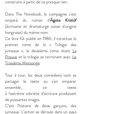
construire à partir de ce presque rien.
Dans The Notebook, la compagnie s'est
emparé du
roman d’
Ágota Kristóf
(écrivaine et
dramaturge
suisse d'origine
hongroise) du même nom.
Ce livre
fût publié en 1986, i
l constitue le
premier tome de la « Trilogie des
jumeaux », le deuxième tome étant
La
Preuve
et la trilogie se terminant avec
Le
Troisième Mensonge
.
Tour à tour, les deux comédiens vont se
partager le texte ou s'en emparer
ensemble, ce texte
à
l'extrême
sobriété
d'écriture
produisant
de puissantes images.
C’est l’histoire de deux garçons, des
jumeaux. L’action se déroule dans un pays