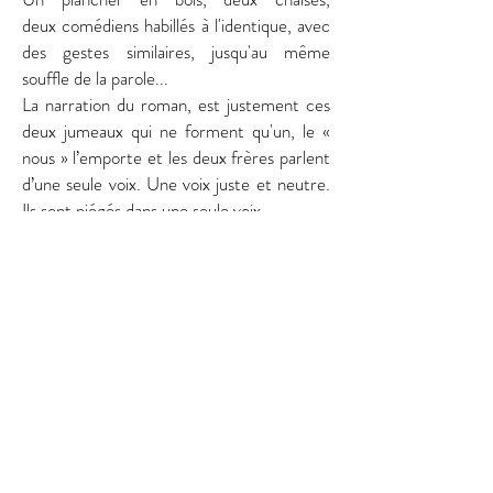
deux comédiens habillés à l'identique, avec
des gestes similaires, jusqu'au même
souffle de la parole...
La narration du roman, est justement ces
deux jumeaux qui ne forment qu'un,
le «
nous » l’emporte et les deux frères parlent
d’une seule voix. Une voix
juste et neutre
.
Ils sont
piégés dans une seule voix.
Et voila une pièce centrée sur l'importance
du
langage
et de sa performativité. En
effet les choses arrivent parce qu'elles
sont énoncées.
Seul est important
le comédien et le texte.
Les faits si
simplement
présentés, crées parfois un
malaise dont le public s'échappera par
quelques rires, un humour noir so
British si